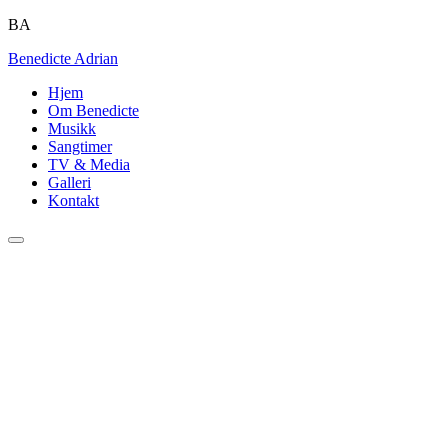
BA
B
enedicte
A
drian
Hjem
Om Benedicte
Musikk
Sangtimer
TV & Media
Galleri
Kontakt